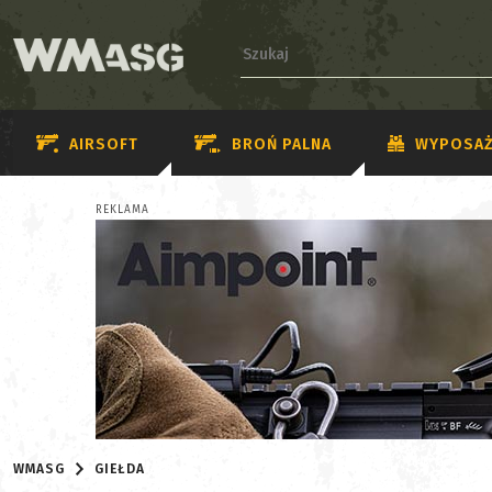
AIRSOFT
BROŃ PALNA
WYPOSAŻ
REKLAMA
WMASG
GIEŁDA