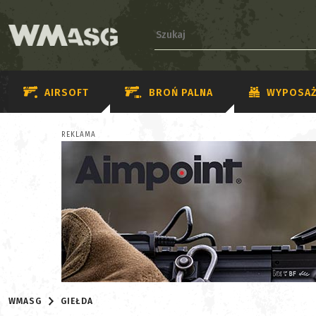
AIRSOFT
BROŃ PALNA
WYPOSAŻ
REKLAMA
WMASG
GIEŁDA