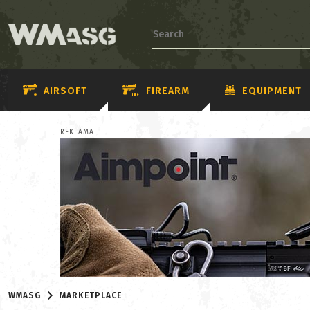
AIRSOFT
FIREARM
EQUIPMENT
REKLAMA
WMASG
MARKETPLACE