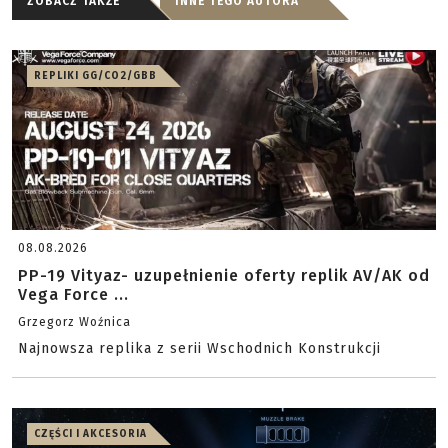
ZOBACZ TAKŻE
INNE TEGO AUTORA
REPLIKI GG/CO2/GBB
08.08.2026
PP-19 Vityaz- uzupełnienie oferty replik AV/AK od
Vega Force ...
Grzegorz Woźnica
Najnowsza replika z serii Wschodnich Konstrukcji
CZĘŚCI I AKCESORIA