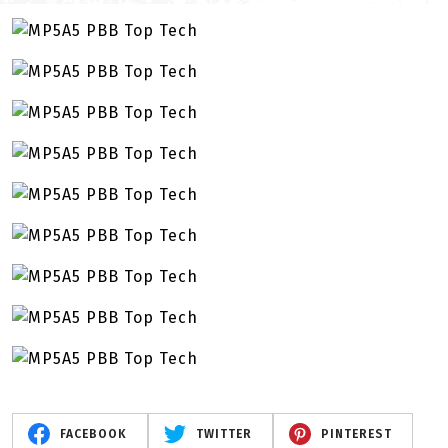
FACEBOOK
TWITTER
PINTEREST