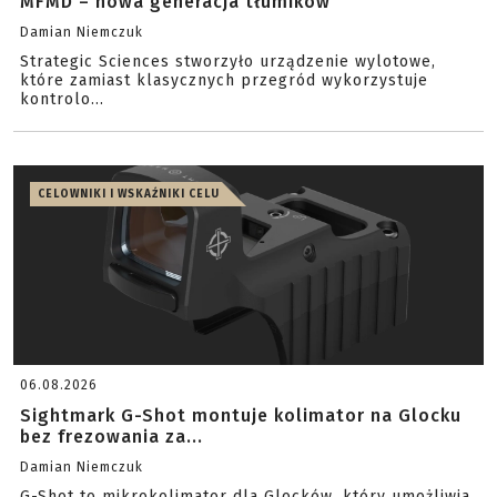
MFMD – nowa generacja tłumików
Damian Niemczuk
Strategic Sciences stworzyło urządzenie wylotowe,
które zamiast klasycznych przegród wykorzystuje
kontrolo...
CELOWNIKI I WSKAŹNIKI CELU
06.08.2026
Sightmark G-Shot montuje kolimator na Glocku
bez frezowania za...
Damian Niemczuk
G-Shot to mikrokolimator dla Glocków, który umożliwia