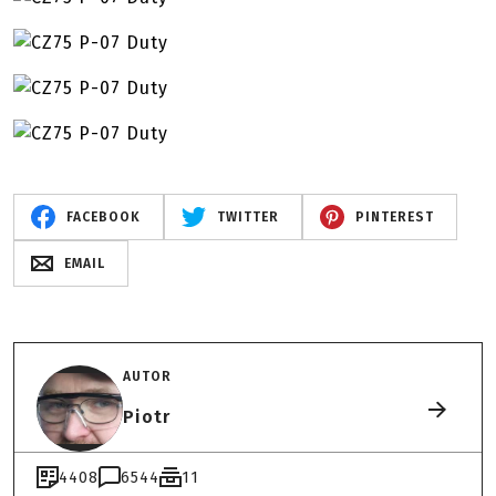
FACEBOOK
TWITTER
PINTEREST
EMAIL
AUTOR
Piotr
4408
6544
11