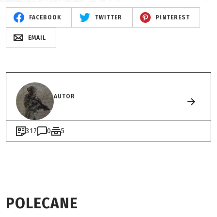
FACEBOOK
TWITTER
PINTEREST
EMAIL
AUTOR
317
0
5
POLECANE