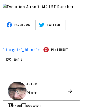
FACEBOOK
TWITTER
" target="_blank">
PINTEREST
EMAIL
AUTOR
Piotr
4408
6544
11