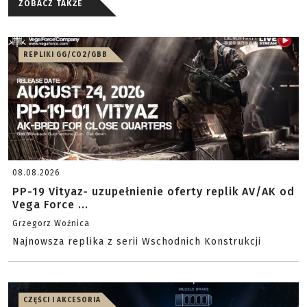
ZOBACZ TAKŻE
REPLIKI GG/CO2/GBB
08.08.2026
PP-19 Vityaz- uzupełnienie oferty replik AV/AK od
Vega Force ...
Grzegorz Woźnica
Najnowsza replika z serii Wschodnich Konstrukcji
CZĘŚCI I AKCESORIA