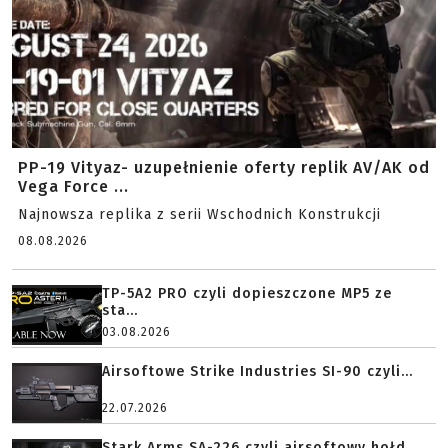
PP-19 Vityaz- uzupełnienie oferty replik AV/AK od
Vega Force ...
Najnowsza replika z serii Wschodnich Konstrukcji
08.08.2026
TP-5A2 PRO czyli dopieszczone MP5 ze
sta...
03.08.2026
Airsoftowe Strike Industries SI-90 czyli...
22.07.2026
Stark Arms SA-226 czyli airsoftowy hołd...