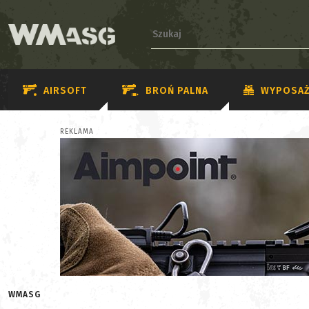
AIRSOFT
BROŃ PALNA
WYPOSAŻ
REKLAMA
WMASG