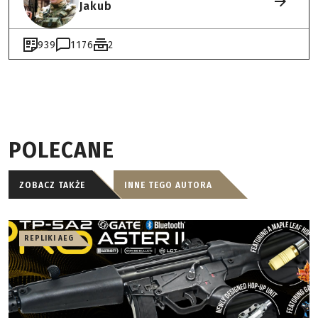
Jakub
939
1176
2
POLECANE
ZOBACZ TAKŻE
INNE TEGO AUTORA
REPLIKI AEG