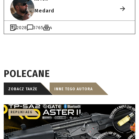
Medard
2028
3765
4
POLECANE
ZOBACZ TAKŻE
INNE TEGO AUTORA
REPLIKI AEG