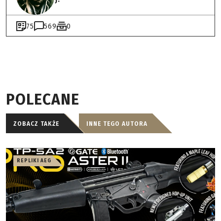
75
569
0
POLECANE
ZOBACZ TAKŻE
INNE TEGO AUTORA
REPLIKI AEG