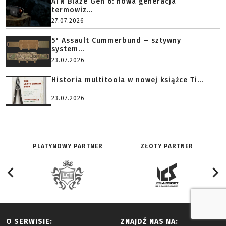
ATN Blaze Gen 6: nowa generacja
termowiz...
27.07.2026
5" Assault Cummerbund – sztywny
system...
23.07.2026
Historia multitoola w nowej książce Ti...
23.07.2026
PLATYNOWY PARTNER
ZŁOTY PARTNER
O SERWISIE:
ZNAJDŹ NAS NA: