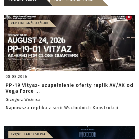
ZOBACZ TAKŻE
INNE TEGO AUTORA
REPLIKI GG/CO2/GBB
08.08.2026
PP-19 Vityaz- uzupełnienie oferty replik AV/AK od
Vega Force ...
Grzegorz Woźnica
Najnowsza replika z serii Wschodnich Konstrukcji
CZĘŚCI I AKCESORIA