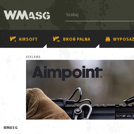
AIRSOFT
BROŃ PALNA
WYPOSAŻ
REKLAMA
WMASG