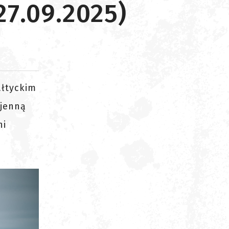
27.09.2025)
ałtyckim
ojenną
ni