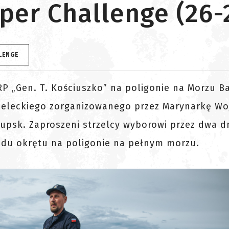
per Challenge (26-
LENGE
RP „Gen. T. Kościuszko” na poligonie na Morzu B
rzeleckiego zorganizowanego przez Marynarkę W
psk. Zaproszeni strzelcy wyborowi przez dwa d
ładu okrętu na poligonie na pełnym morzu.