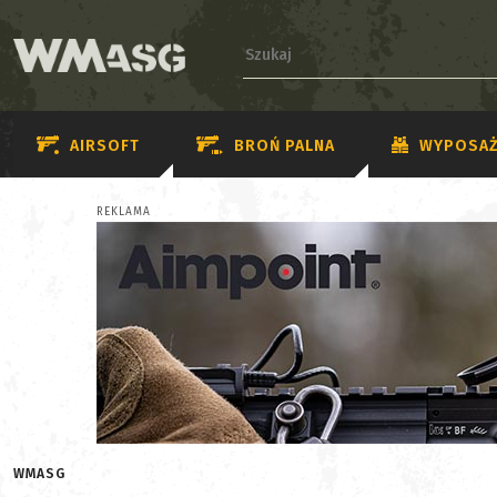
AIRSOFT
BROŃ PALNA
WYPOSAŻ
REKLAMA
WMASG