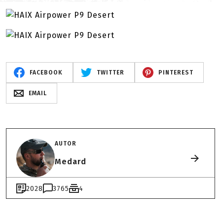
FACEBOOK
TWITTER
PINTEREST
EMAIL
AUTOR
Medard
2028
3765
4