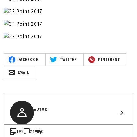
FACEBOOK
TWITTER
PINTEREST
EMAIL
AUTOR
192
21
0