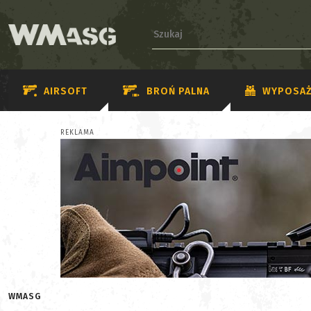
AIRSOFT
BROŃ PALNA
WYPOSAŻ
REKLAMA
WMASG