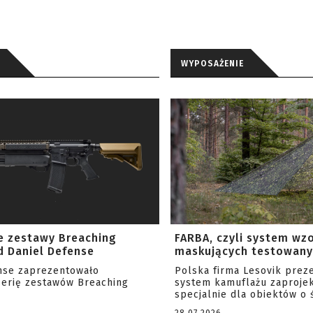
WYPOSAŻENIE
e zestawy Breaching
FARBA, czyli system wz
 Daniel Defense
maskujących testowany 
nse zaprezentowało
Polska firma Lesovik prez
serię zestawów Breaching
system kamuflażu zaproje
specjalnie dla obiektów o ś