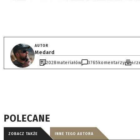
AUTOR
Medard
2028
materiałów
3765
komentarzy
4
rz
POLECANE
ZOBACZ TAKŻE
INNE TEGO AUTORA