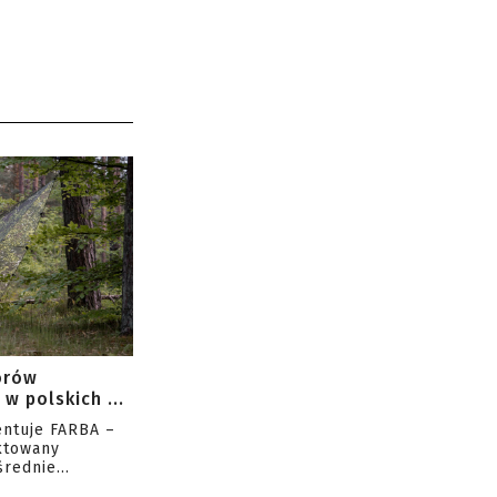
orów
w polskich ...
entuje FARBA –
ktowany
rednie...