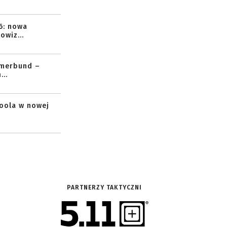
6: nowa
owiz...
mmerbund –
..
toola w nowej
PARTNERZY TAKTYCZNI