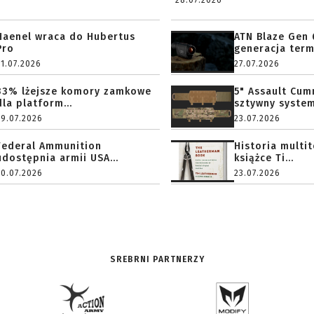
28.07.2026
Haenel wraca do Hubertus
ATN Blaze Gen 
Pro
generacja term
31.07.2026
27.07.2026
33% lżejsze komory zamkowe
5" Assault Cu
dla platform...
sztywny system.
29.07.2026
23.07.2026
Federal Ammunition
Historia multi
udostępnia armii USA...
książce Ti...
20.07.2026
23.07.2026
SREBRNI PARTNERZY