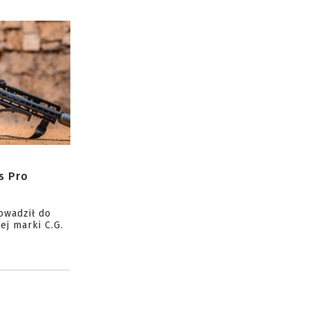
s Pro
owadził do
ej marki C.G.