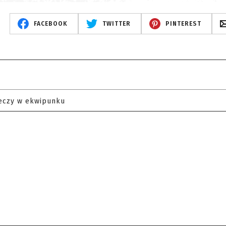
FACEBOOK
TWITTER
PINTEREST
eczy w ekwipunku