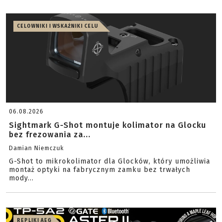
CELOWNIKI I WSKAŹNIKI CELU
06.08.2026
Sightmark G-Shot montuje kolimator na Glocku
bez frezowania za...
Damian Niemczuk
G-Shot to mikrokolimator dla Glocków, który umożliwia
montaż optyki na fabrycznym zamku bez trwałych
mody...
REPLIKI AEG