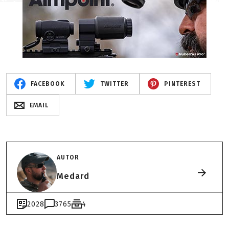
FACEBOOK
TWITTER
PINTEREST
EMAIL
AUTOR
Medard
2028
3765
4