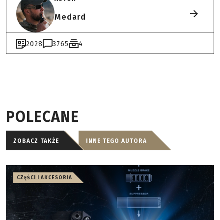
Medard
2028
3765
4
POLECANE
ZOBACZ TAKŻE
INNE TEGO AUTORA
CZĘŚCI I AKCESORIA