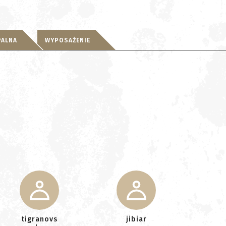
PALNA
WYPOSAŻENIE
tigranovs
jibiar