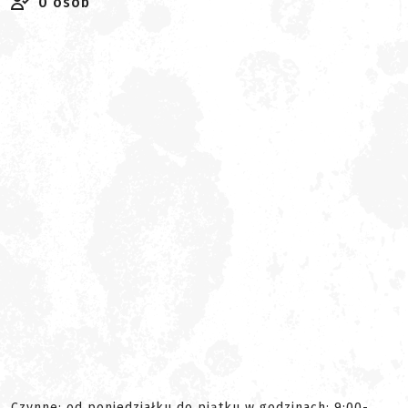
0 osób
Czynne: od poniedziałku do piątku w godzinach: 9:00-