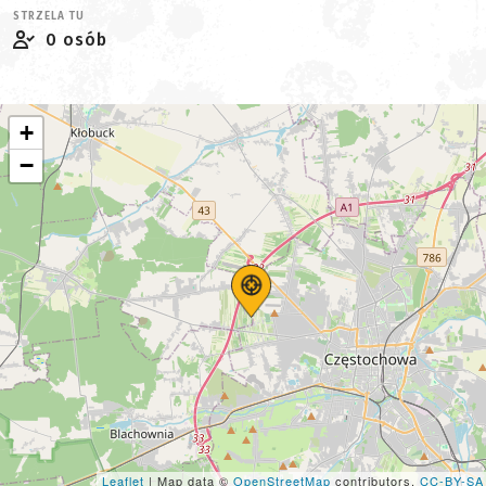
STRZELA TU
0 osób
+
−
Leaflet
| Map data ©
OpenStreetMap
contributors,
CC-BY-SA