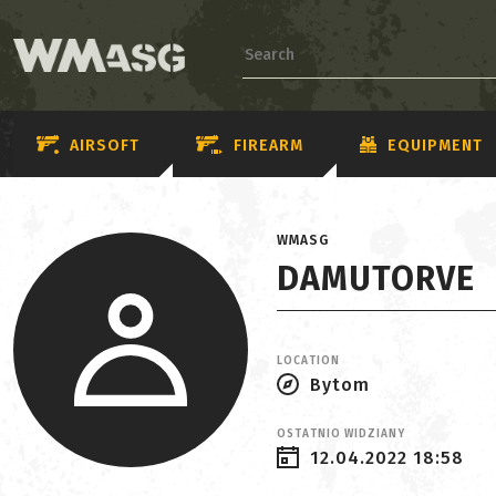
AIRSOFT
FIREARM
EQUIPMENT
WMASG
DAMUTORVE
LOCATION
Bytom
OSTATNIO WIDZIANY
12.04.2022 18:58