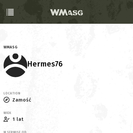
WMASG
Hermes76
LOCATION
Zamość
WIEK
1 lat
W SERWISE OD