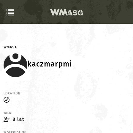
WMASG
kaczmarpmi
LOCATION
WIEK
8 lat
W SERWISE OD