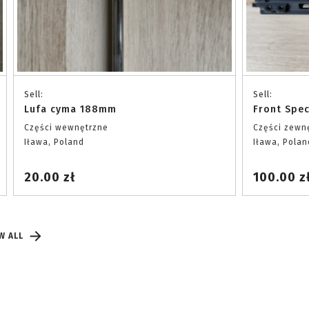
Sell:
Sell:
Lufa cyma 188mm
Front Spe
Części wewnętrzne
Części zewn
Iława, Poland
Iława, Polan
20.00 zł
100.00 z
W ALL