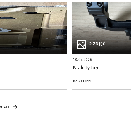
2 ZDJĘĆ
18.07.2026
Brak tytułu
Kowalskkii
W ALL