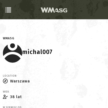
WMASG
michal007
LOCATION
Warszawa
WIEK
38 lat
W SERWISE OD