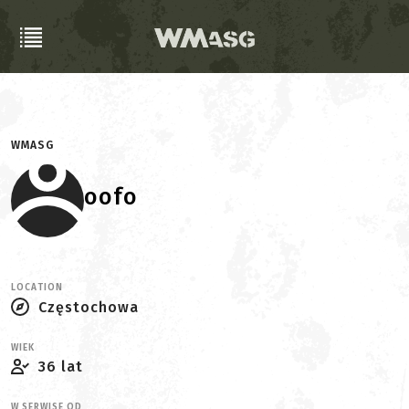
WMASG
oofo
LOCATION
Częstochowa
WIEK
36 lat
W SERWISE OD