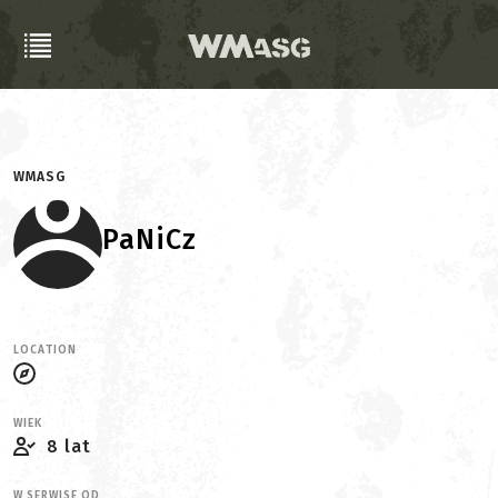
WMASG
PaNiCz
LOCATION
WIEK
8 lat
W SERWISE OD