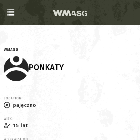
WMASG
PONKATY
LOCATION
pajęczno
WIEK
15 lat
W SERWISE OD