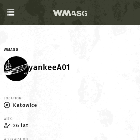
WMASG
yankeeA01
LOCATION
Katowice
WIEK
26 lat
W SERWISE OD