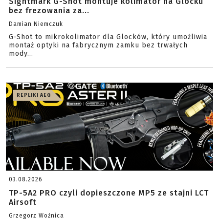
Sightmark G-Shot montuje kolimator na Glocku
bez frezowania za...
Damian Niemczuk
G-Shot to mikrokolimator dla Glocków, który umożliwia
montaż optyki na fabrycznym zamku bez trwałych
mody...
REPLIKI AEG
03.08.2026
TP-5A2 PRO czyli dopieszczone MP5 ze stajni LCT
Airsoft
Grzegorz Woźnica