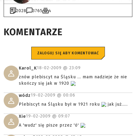
2028
3765
4
KOMENTARZE
ZALOGUJ SIĘ ABY KOMENTOWAĆ
18-02-2009 @
23:09
Karol_K
znów plebiscyt na Śląsku ... mam nadzieje że nie
skończy się jak w 1920
19-02-2009 @
00:06
wódz
Plebiscyt na Śląsku był w 1921 roku
jak już.....
19-02-2009 @
09:07
Xie
A 'wudz' się pisze przez 'ó'