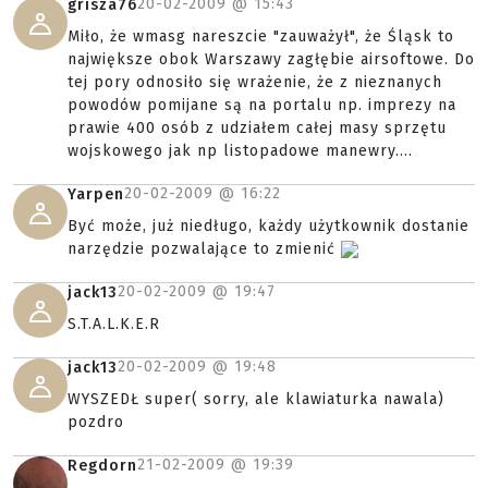
20-02-2009 @
15:43
grisza76
Miło, że wmasg nareszcie "zauważył", że Śląsk to
największe obok Warszawy zagłębie airsoftowe. Do
tej pory odnosiło się wrażenie, że z nieznanych
powodów pomijane są na portalu np. imprezy na
prawie 400 osób z udziałem całej masy sprzętu
wojskowego jak np listopadowe manewry....
20-02-2009 @
16:22
Yarpen
Być może, już niedługo, każdy użytkownik dostanie
narzędzie pozwalające to zmienić
20-02-2009 @
19:47
jack13
S.T.A.L.K.E.R
20-02-2009 @
19:48
jack13
WYSZEDŁ super( sorry, ale klawiaturka nawala)
pozdro
21-02-2009 @
19:39
Regdorn