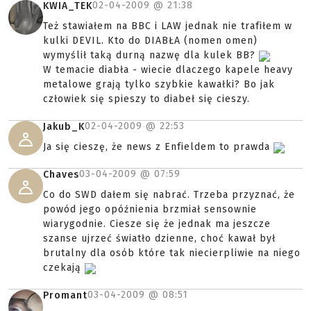
02-04-2009 @
21:38
KWIA_TEK
Też stawiałem na BBC i LAW jednak nie trafiłem w
kulki DEVIL. Kto do DIABŁA (nomen omen)
wymyślił taką durną nazwę dla kulek BB?
W temacie diabła - wiecie dlaczego kapele heavy
metalowe grają tylko szybkie kawałki? Bo jak
człowiek się spieszy to diabeł się cieszy.
02-04-2009 @
22:53
Jakub_K
Ja się cieszę, że news z Enfieldem to prawda
03-04-2009 @
07:59
Chaves
Co do SWD dałem się nabrać. Trzeba przyznać, że
powód jego opóźnienia brzmiał sensownie
wiarygodnie. Ciesze się że jednak ma jeszcze
szanse ujrzeć światło dzienne, choć kawał był
brutalny dla osób które tak niecierpliwie na niego
czekają
03-04-2009 @
08:51
Promant