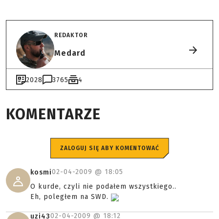
REDAKTOR
Medard
2028
3765
4
KOMENTARZE
ZALOGUJ SIĘ ABY KOMENTOWAĆ
02-04-2009 @
18:05
kosmi
O kurde, czyli nie podałem wszystkiego..
Eh, poległem na SWD.
02-04-2009 @
18:12
uzi43