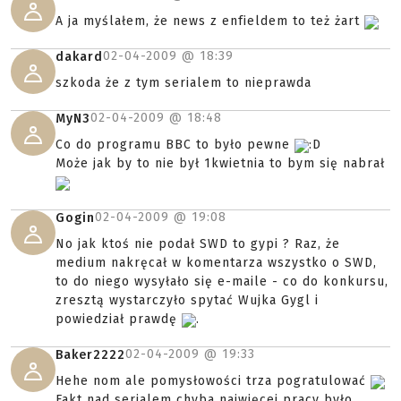
A ja myślałem, że news z enfieldem to też żart
02-04-2009 @
18:39
dakard
szkoda że z tym serialem to nieprawda
02-04-2009 @
18:48
MyN3
Co do programu BBC to było pewne
:D
Może jak by to nie był 1kwietnia to bym się nabrał
02-04-2009 @
19:08
Gogin
No jak ktoś nie podał SWD to gypi ? Raz, że
medium nakręcał w komentarza wszystko o SWD,
to do niego wysyłało się e-maile - co do konkursu,
zresztą wystarczyło spytać Wujka Gygl i
powiedział prawdę
.
02-04-2009 @
19:33
Baker2222
Hehe nom ale pomysłowości trza pogratulować
Fakt nad serialem chyba najwięcej pracy było.