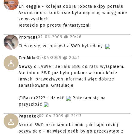
Eh Reggie - kolejna dobra robota ekipy portalu.
Akurat info o konkursie było najmniej wiarygodne
ze wszystkich.
Jesteście po prostu fantastyczni.
02-04-2009 @
20:46
Promant
Cieszę się, że pomysł z SWD był udany.
02-04-2009 @
20:51
ZeeMike
Newsy o LAWie i serialu BBC od razu wyłapałem...
Ale info o SWD już było podane w kontekście
innych, prawdziwych informacji więc dobrze
zamaskowane. Gratulacje!
@Baker2222 - dzięki!
Polecam się na
przyszłość
.
02-04-2009 @
21:17
Paprotek
Akurat SWD brzmiało dla mnie jak najbardziej
oczywiście - najwięcej osób by go przeczytało z