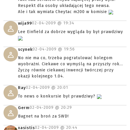
Respekt dla osoby układającej tego newsa.
Ale i tak wymiata Cheytac m200 w komisie
02-04-2009 @
19:34
wija99
Lee Einfield za dobrze wygląda by był prawdziwy
02-04-2009 @
19:56
scynek
No nie ma co, trzeba pogratulować kolegom
wyobraźni. Ciekawe co wymyślą na przyszły rok...
Życzę równie ciekawej inwencji twórczej przy
okazji kolejnego 1.04.
02-04-2009 @
20:01
Ray
To news o konkursie był prawdziwy?
02-04-2009 @
20:29
Germ
Bagnet na broń za SWD!
02-04-2009 @
20:44
xasistis