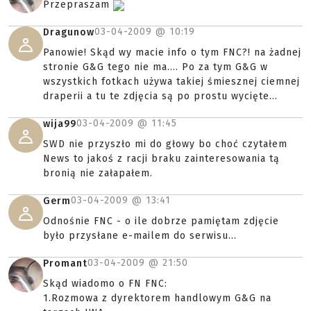
Przepraszam
03-04-2009 @
10:19
Dragunow
Panowie! Skąd wy macie info o tym FNC?! na żadnej
stronie G&G tego nie ma.... Po za tym G&G w
wszystkich fotkach używa takiej śmiesznej ciemnej
draperii a tu te zdjęcia są po prostu wycięte...
03-04-2009 @
11:45
wija99
SWD nie przyszło mi do głowy bo choć czytałem
News to jakoś z racji braku zainteresowania tą
bronią nie załapałem.
03-04-2009 @
13:41
Germ
Odnośnie FNC - o ile dobrze pamiętam zdjęcie
było przysłane e-mailem do serwisu...
03-04-2009 @
21:50
Promant
Skąd wiadomo o FN FNC:
1.Rozmowa z dyrektorem handlowym G&G na