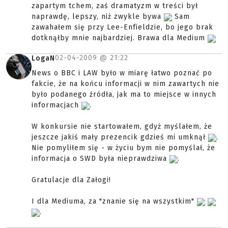
zapartym tchem, zaś dramatyzm w treści był
naprawdę, lepszy, niż zwykle bywa
Sam
zawahałem się przy Lee-Enfieldzie, bo jego brak
dotknąłby mnie najbardziej. Brawa dla Medium
02-04-2009 @
21:22
LogaN
News o BBC i LAW było w miarę łatwo poznać po
fakcie, że na końcu informacji w nim zawartych nie
było podanego źródła, jak ma to miejsce w innych
informacjach
.
W konkursie nie startowałem, gdyż myślałem, że
jeszcze jakiś mały prezencik gdzieś mi umknął
.
Nie pomyliłem się - w życiu bym nie pomyślał, że
informacja o SWD była nieprawdziwa
.
Gratulacje dla Załogi!
I dla Mediuma, za "znanie się na wszystkim"
.