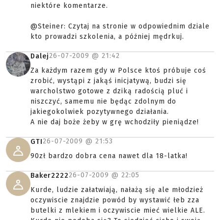
niektóre komentarze.
@Steiner: Czytaj na stronie w odpowiednim dziale
kto prowadzi szkolenia, a później mędrkuj.
26-07-2009 @
21:42
Dalej
Za każdym razem gdy w Polsce ktoś próbuje coś
zrobić, wystąpi z jakąś inicjatywą, budzi się
warcholstwo gotowe z dziką radością pluć i
niszczyć, samemu nie będąc zdolnym do
jakiegokolwiek pozytywnego działania.
A nie daj boże żeby w grę wchodziły pieniądze!
26-07-2009 @
21:53
GTI
90zł bardzo dobra cena nawet dla 18-latka!
26-07-2009 @
22:05
Baker2222
Kurde, ludzie załatwiają, nałażą się ale młodzież
oczywiscie znajdzie powód by wystawić łeb zza
butelki z mlekiem i oczywiscie mieć wielkie ALE.