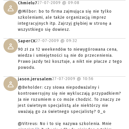
27-07-2009 @
09:08
Chmielu7
@Milbor: bo to firma zajmująca się nie tylko
szkoleniami, ale także organizacją imprez
integracyjnych itp. Zajrzyj głębiej w stronę a
wszystkiego się dowiesz.
27-07-2009 @
09:32
SaperCK
90 zł za 12 weekendów to niewygórowana cena,
wiedza i umiejętności są nie do przecenienia.
Prawo jazdy też kosztuje, a nikt nie płacze z tego
powodu.
27-07-2009 @
10:56
jason.jerusalem
@Beholder: czy słowa niepodważalny i
kontrowersyjny się nie wykluczają przypadkiem?
Ja nie rozumiem o co może chodzić. To znaczy ze
jest świetnym specjalistą ale niektórzy nie
uważają go za świetnego specjalistę? 0_o
@Vitreus: No i to się nazywa szkolenia. Mnie