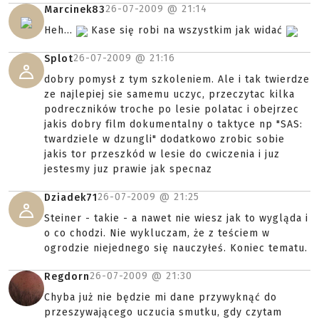
26-07-2009 @
21:14
Marcinek83
Heh...
Kase się robi na wszystkim jak widać
26-07-2009 @
21:16
Splot
dobry pomysł z tym szkoleniem. Ale i tak twierdze
ze najlepiej sie samemu uczyc, przeczytac kilka
podreczników troche po lesie polatac i obejrzec
jakis dobry film dokumentalny o taktyce np "SAS:
twardziele w dzungli" dodatkowo zrobic sobie
jakis tor przeszkód w lesie do cwiczenia i juz
jestesmy juz prawie jak specnaz
26-07-2009 @
21:25
Dziadek71
Steiner - takie - a nawet nie wiesz jak to wygląda i
o co chodzi. Nie wykluczam, że z teściem w
ogrodzie niejednego się nauczyłeś. Koniec tematu.
26-07-2009 @
21:30
Regdorn
Chyba już nie będzie mi dane przywyknąć do
przeszywającego uczucia smutku, gdy czytam