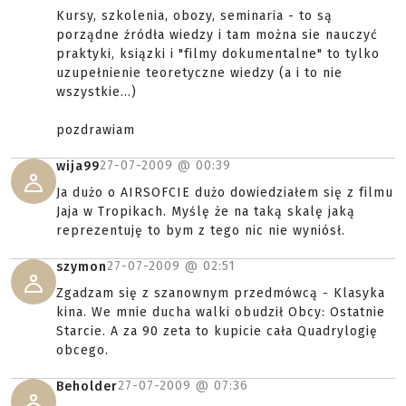
Kursy, szkolenia, obozy, seminaria - to są
porządne źródła wiedzy i tam można sie nauczyć
praktyki, ksiązki i "filmy dokumentalne" to tylko
uzupełnienie teoretyczne wiedzy (a i to nie
wszystkie...)
pozdrawiam
27-07-2009 @
00:39
wija99
Ja dużo o AIRSOFCIE dużo dowiedziałem się z filmu
Jaja w Tropikach. Myślę że na taką skalę jaką
reprezentuję to bym z tego nic nie wyniósł.
27-07-2009 @
02:51
szymon
Zgadzam się z szanownym przedmówcą - Klasyka
kina. We mnie ducha walki obudził Obcy: Ostatnie
Starcie. A za 90 zeta to kupicie cała Quadrylogię
obcego.
27-07-2009 @
07:36
Beholder