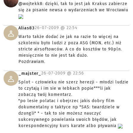
@wojtekk8: dzięki, tak to jest jak Krakus zabierze
się za pisanie newsa o wydarzeniach we Wrocławiu
26-07-2009 @
22:54
Alias83
Warto także dodać że jak na razie to więcej na
szkoleniu było ludzi z poza ASG (MON, etc.) niż
stricte airsoftowców. A co do kosztów to 90pln.
miesięcznie to nie jest tak dużo.
Pozdrawiam.
26-07-2009 @
22:56
_majster_
Splot - człowieku nie szerz herezji - młodzi ludzie
to czytają i im sie w łebkach popie***li jak
zobaczą twój komentarz.
"po lesie polatac i obejrzec jakis dobry film
dokumentalny o taktyce np "SAS: twardziele w
dzungli" " - tak to sie możesz nauczyć
sukcesywnego powielania swoich błędów, jak
korespondencyjny kurs karate albo pływania