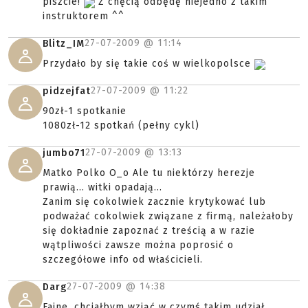
piszcie!
Z chęcią odbędę niejedno z takim
instruktorem ^^
27-07-2009 @
11:14
Blitz_IM
Przydało by się takie coś w wielkopolsce
27-07-2009 @
11:22
pidzejfat
90zł-1 spotkanie
1080zł-12 spotkań (pełny cykl)
27-07-2009 @
13:13
jumbo71
Matko Polko O_o Ale tu niektórzy herezje
prawią... witki opadają...
Zanim się cokolwiek zacznie krytykować lub
podważać cokolwiek związane z firmą, należałoby
się dokładnie zapoznać z treścią a w razie
wątpliwości zawsze można poprosić o
szczegółowe info od właścicieli.
27-07-2009 @
14:38
Darg
Fajne, chciałbym wziąć w czymś takim udział,