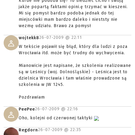
Kurde nie podoba się? To siedzieć cicho i swoją
jakże popartą faktami opini.ę trzymać w kieszeni.
Mi się pomysł bardzo podoba jednak do tej
miejscówki mam bardzo daleko i nieststy nie
wezmę udziału. Brawo za pomysł
26-07-2009 @
22:11
wojtekk8
W tekście pojawił się błąd, który dla ludzi z poza
Wrocławia itd. może być trudny do wychwycenia.
Mianowicie jest napisane, że szkolenia realizowane
są w Leśnicy (woj. Dolnośląskie) - Leśnica jest to
dzielnica Wrocławia i tam właśnie prowadzone są
szkolenia w JW 1245.
Pozdrawiam
26-07-2009 @
22:16
PeePee
Oho, kolejni od czerwonej taktyki
26-07-2009 @
22:35
Regdorn