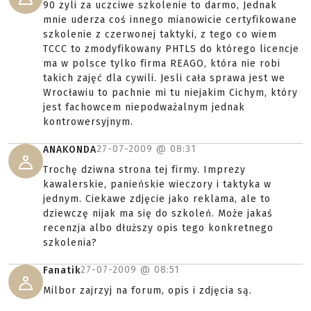
90 zyli za uczciwe szkolenie to darmo, Jednak
mnie uderza coś innego mianowicie certyfikowane
szkolenie z czerwonej taktyki, z tego co wiem
TCCC to zmodyfikowany PHTLS do którego licencje
ma w polsce tylko firma REAGO, która nie robi
takich zajęć dla cywili. Jesli cała sprawa jest we
Wrocławiu to pachnie mi tu niejakim Cichym, który
jest fachowcem niepodważalnym jednak
kontrowersyjnym.
27-07-2009 @
08:31
ANAKONDA
Trochę dziwna strona tej firmy. Imprezy
kawalerskie, panieńskie wieczory i taktyka w
jednym. Ciekawe zdjęcie jako reklama, ale to
dziewczę nijak ma się do szkoleń. Może jakaś
recenzja albo dłuższy opis tego konkretnego
szkolenia?
27-07-2009 @
08:51
Fanatik
Milbor zajrzyj na forum, opis i zdjęcia są.