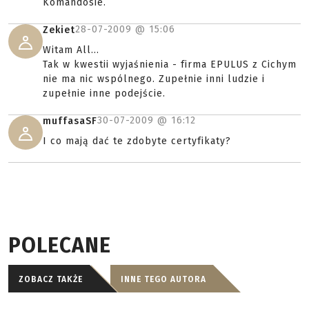
Komandosie.
28-07-2009 @
15:06
Zekiet
Witam All...
Tak w kwestii wyjaśnienia - firma EPULUS z Cichym
nie ma nic wspólnego. Zupełnie inni ludzie i
zupełnie inne podejście.
30-07-2009 @
16:12
muffasaSF
I co mają dać te zdobyte certyfikaty?
POLECANE
ZOBACZ TAKŻE
INNE TEGO AUTORA