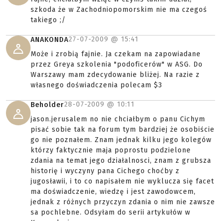
szkoda że w Zachodniopomorskim nie ma czegoś
takiego ;/
27-07-2009 @
15:41
ANAKONDA
Może i zrobią fajnie. Ja czekam na zapowiadane
przez Greya szkolenia "podoficerów" w ASG. Do
Warszawy mam zdecydowanie bliżej. Na razie z
własnego doświadczenia polecam $3
28-07-2009 @
10:11
Beholder
jason.jerusalem no nie chciałbym o panu Cichym
pisać sobie tak na forum tym bardziej że osobiście
go nie poznałem. Znam jednak kilku jego kolegów
którzy faktycznie maja poprostu podzielone
zdania na temat jego działalnosci, znam z grubsza
historię i wyczyny pana Cichego choćby z
jugosławii, i to co napisałem nie wyklucza się facet
ma doświadczenie, wiedzę i jest zawodowcem,
jednak z różnych przyczyn zdania o nim nie zawsze
sa pochlebne. Odsyłam do serii artykułów w