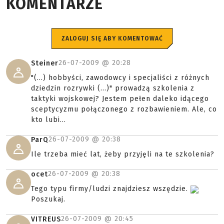
KOMENTARZE
ZALOGUJ SIĘ ABY KOMENTOWAĆ
26-07-2009 @
20:28
Steiner
"(...) hobbyści, zawodowcy i specjaliści z różnych
dziedzin rozrywki (...)" prowadzą szkolenia z
taktyki wojskowej? Jestem pełen daleko idącego
sceptycyzmu połączonego z rozbawieniem. Ale, co
kto lubi...
26-07-2009 @
20:38
ParQ
Ile trzeba mieć lat, żeby przyjęli na te szkolenia?
26-07-2009 @
20:38
ocet
Tego typu firmy/ludzi znajdziesz wszędzie.
Poszukaj.
26-07-2009 @
20:45
VITREUS