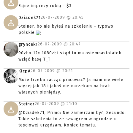
Fajne imprezy robią - $3
26-07-2009 @
20:45
Dziadek71
Steiner, bo nie byłeś na szkoleniu - typowo
polskie.
26-07-2009 @
20:47
gryncek1
90zł x 12= 1080zł i skąd tu ma osiemnastolatek
wziąć kasę T_T
26-07-2009 @
20:51
KicpA
Może trzeba zacząć pracować? Ja mam nie wiele
więcej jak 18 i jakoś nie narzekam na brak
własnych pieniędzy.
26-07-2009 @
21:10
Steiner
@Dziadek71, Primo: Nie zamierzam być, Secundo:
Takie szkolenia to ze szwagrem w ogrodzie u
teściowej urządzam. Koniec tematu.