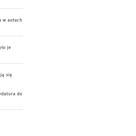
a w autach
ło je
ją się
ydatura do