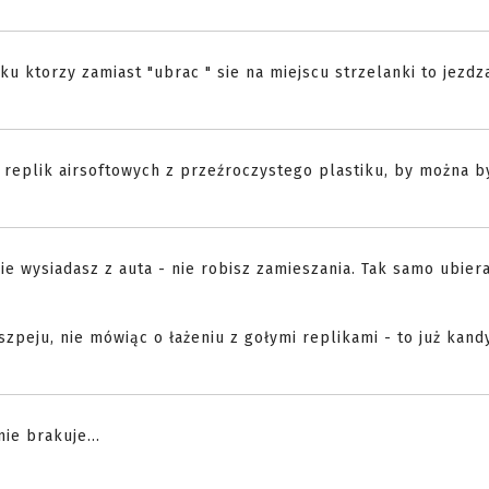
ku ktorzy zamiast "ubrac " sie na miejscu strzelanki to jezdz
 replik airsoftowych z przeźroczystego plastiku, by można by
e wysiadasz z auta - nie robisz zamieszania. Tak samo ubiera
szpeju, nie mówiąc o łażeniu z gołymi replikami - to już kand
ie brakuje...