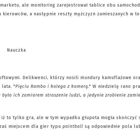
ermarketu, ale monitoring zarejestrował tablice obu samocho
bu kierowców, a następnie reszty mężczyzn zamieszanych w to
softowymi. Delikwenci, którzy nosili mundury kamuflażowe or
lata. "
Pięciu Rambo i kolega z kamerą
." W niedzielę rano pr
e było ich zamiarem straszenie ludzi, a jedynie zrobienie zami
i, iż to tylko gra, ale w tym wypadku głupota mogła skończyć 
 zaś miejscem dla gier typu
paintball
są odpowiednie pola lub