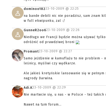
23-10-2009 @
22:25
dominoo182
na bande debili nic nie poradzisz, sam znam kil
w full ekwipunku, zal :/
23-10-2009 @
22:26
GunneR2oo6
Niedługo we Francji będzie można używać tylko
odróżnić od prawdziwej broni
23-10-2009 @
22:27
Promant
Samo jeżdżenie w kamuflażu to nie problem - ni
leśnicy, myśliwi czy wędkarze.
Ale jakieś kretyńskie lansowanie się w pełnym 
nagrody Darwina.
23-10-2009 @
22:29
Adi.K
Nie martwcie się, u nas - w Polsce - też takich n
Nawet na tym forum...