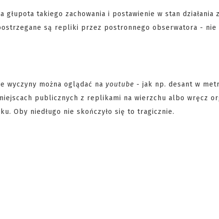
 głupota takiego zachowania i postawienie w stan działania 
k postrzegane są repliki przez postronnego obserwatora - nie
lne wyczyny można oglądać na
youtube
- jak np. desant w metr
miejscach publicznych z replikami na wierzchu albo wręcz or
u. Oby niedługo nie skończyło się to tragicznie.