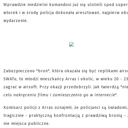
Wprawdzie niedzielni komandosi już się ulotnili spod sup
wtorek i w środę policja dokonała aresztowań, najpierw o
wydarzenie.
Zabezpieczono "broń", która okazała się być replikami air
SWATu, to młodzi mieszkańcy Arras i okolic, w wieku 20 - 23 
zagrać w airsoft. Przy okazji przedobrzyli. Jak twierdzą "
ni
celu nakręcenia filmu i zamieszczenia go w internecie
".
Komisarz policji z Arras oznajmił, że policjanci są świadom
tragicznie - praktyczną konfrontacją z prawdziwą bronią -
nie miejsca publiczne.