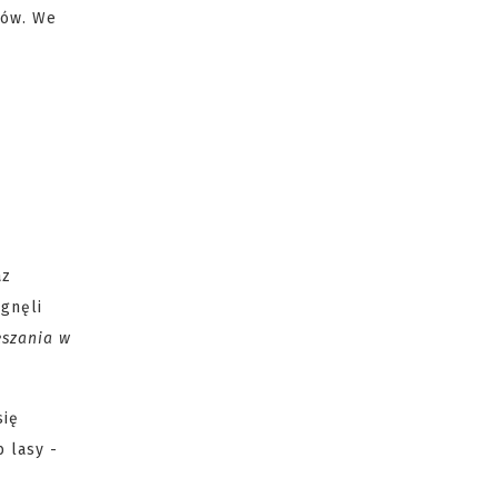
dów. We
az
agnęli
eszania w
się
 lasy -