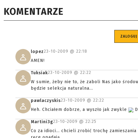
KOMENTARZE
ZALOGUJ
23-10-2009 @
22:18
lopez
AMEN!
23-10-2009 @
22:22
Tuksiak
W sumie, żeby nie to, że zaboli Nas jako środow
będzie selekcja naturalna...
23-10-2009 @
22:22
pawlaczyskis
Heh. Chciałem dobrze, a wyszło jak zwykle
D
23-10-2009 @
22:25
Martini3g
Co za idioci... chcieli zrobić trochę zamieszani
ręce opadają...