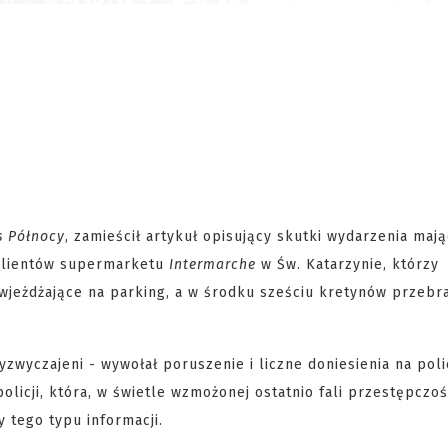
s Północy
, zamieścił artykuł opisujący skutki wydarzenia maj
 klientów supermarketu
Intermarche
w Św. Katarzynie, którzy
 wjeżdżające na parking, a w środku sześciu kretynów przebr
yzwyczajeni - wywołał poruszenie i liczne doniesienia na poli
licji, która, w świetle wzmożonej ostatnio fali przestępczoś
 tego typu informacji.