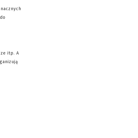
znacznych
 do
ze itp. A
ganizują