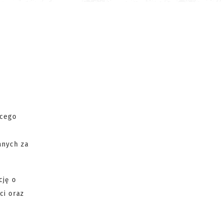
ącego
anych za
cję o
ci oraz