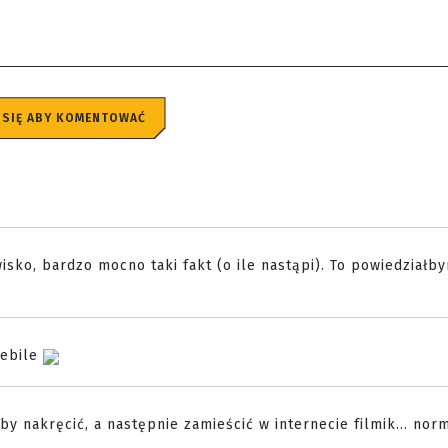
 SIĘ ABY KOMENTOWAĆ
isko, bardzo mocno taki fakt (o ile nastąpi). To powiedziałby
ebile
a by nakręcić, a następnie zamieścić w internecie filmik... nor