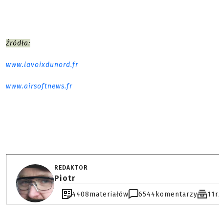
Źródła:
www.lavoixdunord.fr
www.airsoftnews.fr
REDAKTOR
Piotr
4408
materiałów
6544
komentarzy
11