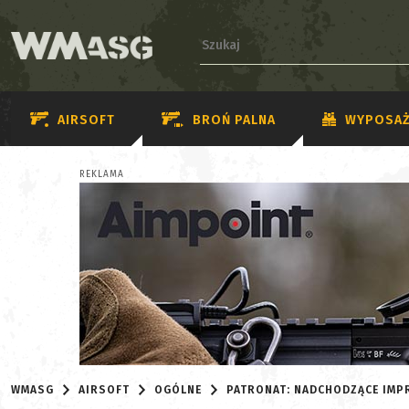
AIRSOFT
BROŃ PALNA
WYPOSAŻ
REKLAMA
WMASG
AIRSOFT
OGÓLNE
PATRONAT: NADCHODZĄCE IMP