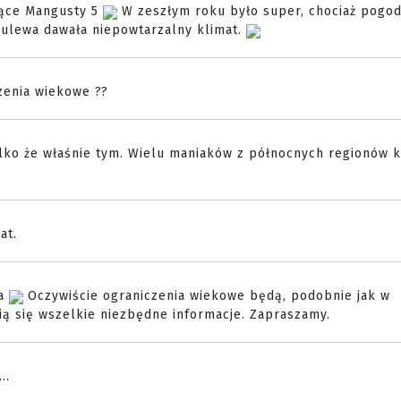
zące Mangusty 5
W zeszłym roku było super, chociaż pogod
a ulewa dawała niepowtarzalny klimat.
zenia wiekowe ??
ylko że właśnie tym. Wielu maniaków z północnych regionów k
at.
ia
Oczywiście ograniczenia wiekowe będą, podobnie jak w
ią się wszelkie niezbędne informacje. Zapraszamy.
..