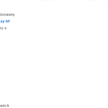
nizowany
ezy GF
ry o
dwóch