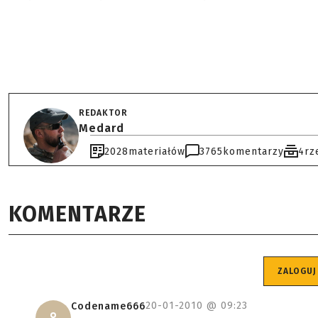
REDAKTOR
Medard
2028
materiałów
3765
komentarzy
4
rz
KOMENTARZE
ZALOGUJ
20-01-2010 @
09:23
Codename666