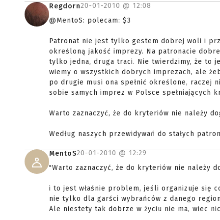
20-01-2010 @
12:08
Regdorn
@MentoS: polecam: $3
Patronat nie jest tylko gestem dobrej woli i 
określoną jakość imprezy. Na patronacie dobrej
tylko jedna, druga traci. Nie twierdzimy, że t
wiemy o wszystkich dobrych imprezach, ale że
po drugie musi ona spełnić określone, raczej 
sobie samych imprez w Polsce spełniających k
Warto zaznaczyć, że do kryteriów nie należy do
Według naszych przewidywań do stałych patro
20-01-2010 @
12:29
MentoS
"Warto zaznaczyć, że do kryteriów nie należy d
i to jest właśnie problem, jeśli organizuje się
nie tylko dla garści wybrańców z danego regio
Ale niestety tak dobrze w życiu nie ma, wiec ni