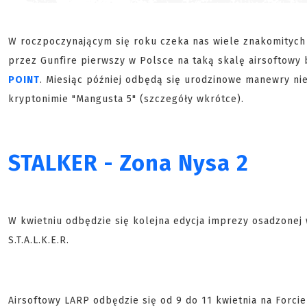
W roczpoczynającym się roku czeka nas wiele znakomitych 
przez Gunfire pierwszy w Polsce na taką skalę airsoftowy 
POINT
. Miesiąc później odbędą się urodzinowe manewry n
kryptonimie "Mangusta 5" (szczegóły wkrótce).
STALKER - Zona Nysa 2
W kwietniu odbędzie się kolejna edycja imprezy osadzonej 
S.T.A.L.K.E.R.
Airsoftowy LARP odbędzie się od 9 do 11 kwietnia na Forci