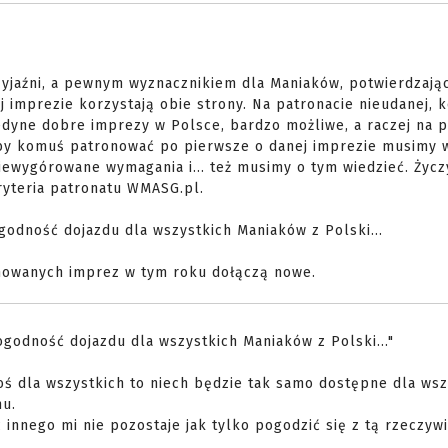
przyjaźni, a pewnym wyznacznikiem dla Maniaków, potwierdzaj
 imprezie korzystają obie strony. Na patronacie nieudanej, 
o jedyne dobre imprezy w Polsce, bardzo możliwe, a raczej na 
by komuś patronować po pierwsze o danej imprezie musimy w
niewygórowane wymagania i... też musimy o tym wiedzieć. Życ
ryteria patronatu WMASG.pl.
godność dojazdu dla wszystkich Maniaków z Polski...
nowanych imprez w tym roku dołączą nowe.
ogodność dojazdu dla wszystkich Maniaków z Polski..."
 coś dla wszystkich to niech będzie tak samo dostępne dla wsz
nu.
c innego mi nie pozostaje jak tylko pogodzić się z tą rzeczyw