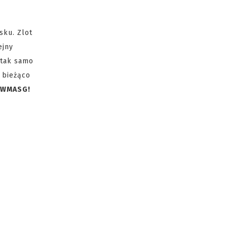
sku. Zlot
ejny
 tak samo
 bieżąco
e WMASG!