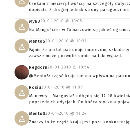
Czekam z niecierpliwością na szczegóły dotyc
dopisała. Z drugiej jednak strony parogodzinn
20-01-2010 @
10:05
MyN3
Na Manguście i w Tomaszowie są jakieś ogranic
20-01-2010 @
10:31
MentoS
Fajnie że portal patronuje imprezom, szkoda t
zawsze może pozwolić sobie na taki wyjazd.
20-01-2010 @
10:54
Regdorn
@MentoS: część kraju nie ma wpływu na patron
20-01-2010 @
11:09
Rosiu
Manewry - Mangusta5 odbędą się 17-18 kwietn
poprzednich edycjach. Do końca stycznia pojaw
20-01-2010 @
11:24
MentoS
Znaczy to że część kraju jest poza konkurencją.