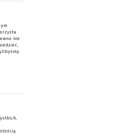
ącym
korzysta
pewno nie
iedzieć,
zylibyśmy
ystkich,
istością