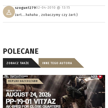
02-04-2010 @
13:15
szogun1279
żart....hahaha , zobaczymy czy żart:)
POLECANE
ZOBACZ TAKŻE
INNE TEGO AUTORA
REPLIKI GG/CO2/GBB