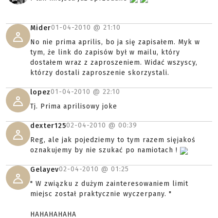
01-04-2010 @
21:10
Mider
No nie prima aprilis, bo ja się zapisałem. Myk w
tym, że link do zapisów był w mailu, który
dostałem wraz z zaproszeniem. Widać wszyscy,
którzy dostali zaproszenie skorzystali.
01-04-2010 @
22:10
lopez
Tj. Prima aprilisowy joke
02-04-2010 @
00:39
dexter125
Reg, ale jak pojedziemy to tym razem sięjakoś
oznakujemy by nie szukać po namiotach !
02-04-2010 @
01:25
Gelayev
" W związku z dużym zainteresowaniem limit
miejsc został praktycznie wyczerpany. "
HAHAHAHAHA