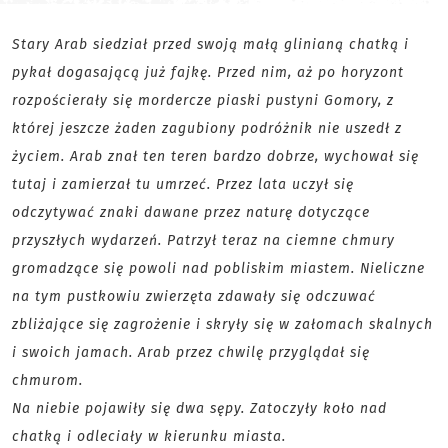
Stary Arab siedział przed swoją małą glinianą chatką i
pykał dogasającą już fajkę. Przed nim, aż po horyzont
rozpościerały się mordercze piaski pustyni Gomory, z
której jeszcze żaden zagubiony podróżnik nie uszedł z
życiem. Arab znał ten teren bardzo dobrze, wychował się
tutaj i zamierzał tu umrzeć. Przez lata uczył się
odczytywać znaki dawane przez naturę dotyczące
przyszłych wydarzeń. Patrzył teraz na ciemne chmury
gromadzące się powoli nad pobliskim miastem. Nieliczne
na tym pustkowiu zwierzęta zdawały się odczuwać
zbliżające się zagrożenie i skryły się w załomach skalnych
i swoich jamach. Arab przez chwilę przyglądał się
chmurom.
Na niebie pojawiły się dwa sępy. Zatoczyły koło nad
chatką i odleciały w kierunku miasta.