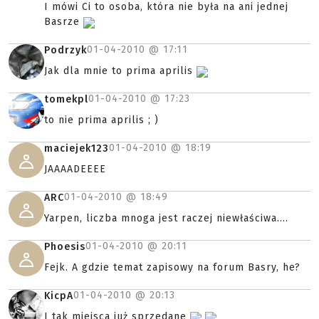
I mówi Ci to osoba, która nie była na ani jednej
Basrze
01-04-2010 @
17:11
Podrzyk
Jak dla mnie to prima aprilis
01-04-2010 @
17:23
tomekpl
to nie prima aprilis ; )
01-04-2010 @
18:19
maciejek123
JAAAADEEEE
01-04-2010 @
18:49
ARC
Yarpen, liczba mnoga jest raczej niewłaściwa....
01-04-2010 @
20:11
Phoesis
Fejk. A gdzie temat zapisowy na forum Basry, he?
01-04-2010 @
20:13
KicpA
I tak miejsca już sprzedane