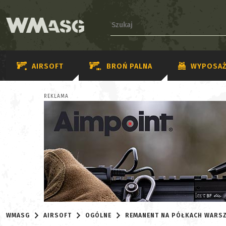
AIRSOFT
BROŃ PALNA
WYPOSAŻ
REKLAMA
WMASG
AIRSOFT
OGÓLNE
REMANENT NA PÓŁKACH WARS