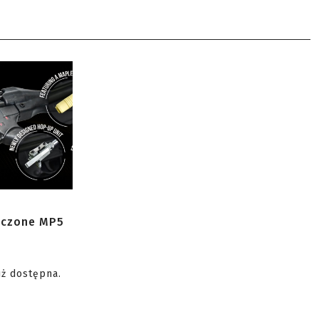
zczone MP5
uż dostępna.