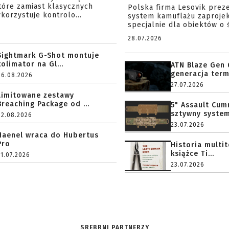
tóre zamiast klasycznych
Polska firma Lesovik prez
korzystuje kontrolo...
system kamuflażu zaproje
specjalnie dla obiektów o ś
28.07.2026
Sightmark G-Shot montuje
kolimator na Gl...
ATN Blaze Gen 
generacja term
06.08.2026
27.07.2026
Limitowane zestawy
Breaching Package od ...
5" Assault Cu
sztywny system.
02.08.2026
23.07.2026
Haenel wraca do Hubertus
Pro
Historia multi
książce Ti...
31.07.2026
23.07.2026
SREBRNI PARTNERZY