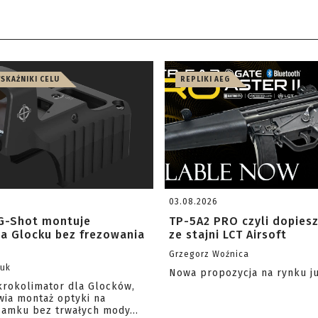
WSKAŹNIKI CELU
REPLIKI AEG
03.08.2026
G-Shot montuje
TP-5A2 PRO czyli dopies
na Glocku bez frezowania
ze stajni LCT Airsoft
Grzegorz Woźnica
zuk
Nowa propozycja na rynku j
krokolimator dla Glocków,
wia montaż optyki na
amku bez trwałych mody...