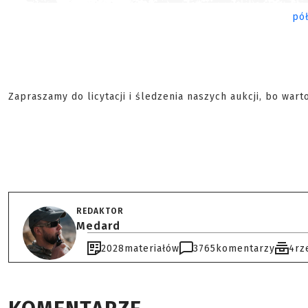
Zapraszamy do licytacji i śledzenia naszych aukcji, bo warto
REDAKTOR
Medard
2028
materiałów
3765
komentarzy
4
rz