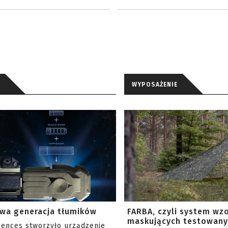
WYPOSAŻENIE
wa generacja tłumików
FARBA, czyli system wz
maskujących testowany 
ciences stworzyło urządzenie