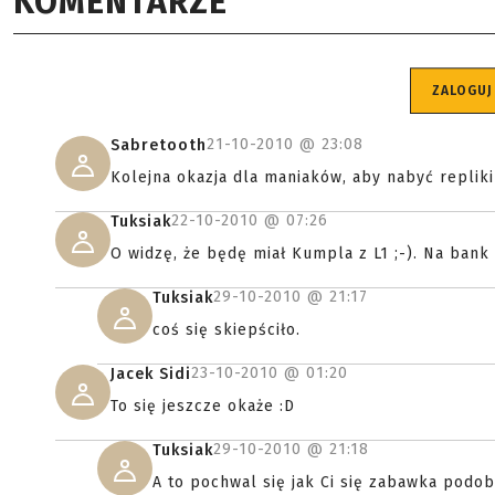
KOMENTARZE
ZALOGUJ
21-10-2010 @
23:08
Sabretooth
Kolejna okazja dla maniaków, aby nabyć replik
22-10-2010 @
07:26
Tuksiak
O widzę, że będę miał Kumpla z L1 ;-). Na bank 
29-10-2010 @
21:17
Tuksiak
coś się skiepściło.
23-10-2010 @
01:20
Jacek Sidi
To się jeszcze okaże :D
29-10-2010 @
21:18
Tuksiak
A to pochwal się jak Ci się zabawka podoba