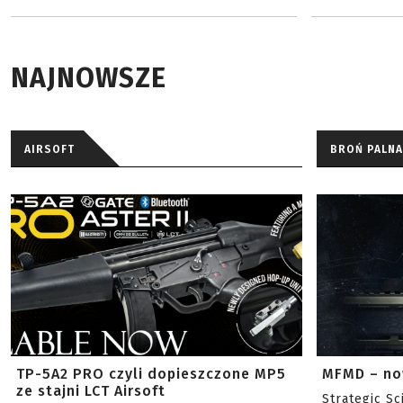
NAJNOWSZE
AIRSOFT
BROŃ PALNA
TP-5A2 PRO czyli dopieszczone MP5
MFMD – no
ze stajni LCT Airsoft
Strategic S