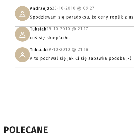
23-10-2010 @
09:27
Andrzej25
Spodziewam się paradoksu, że ceny replik z 
29-10-2010 @
21:17
Tuksiak
coś się skiepściło.
29-10-2010 @
21:18
Tuksiak
A to pochwal się jak Ci się zabawka podoba ;-).
POLECANE