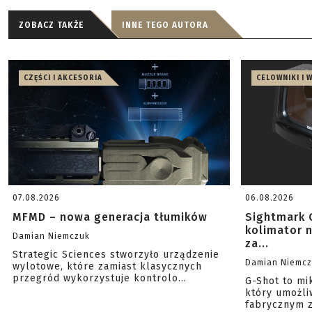
ZOBACZ TAKŻE
INNE TEGO AUTORA
CZĘŚCI I AKCESORIA
CELOWNIKI I 
07.08.2026
06.08.2026
MFMD – nowa generacja tłumików
Sightmark 
kolimator 
Damian Niemczuk
za...
Strategic Sciences stworzyło urządzenie
Damian Niemc
wylotowe, które zamiast klasycznych
przegród wykorzystuje kontrolo...
G-Shot to mi
który umożli
fabrycznym z