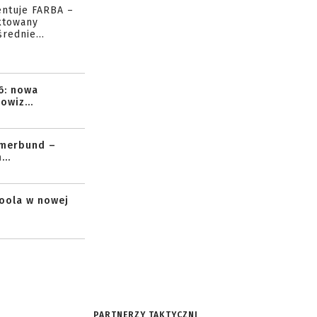
entuje FARBA –
ktowany
rednie...
6: nowa
owiz...
mmerbund –
..
toola w nowej
PARTNERZY TAKTYCZNI