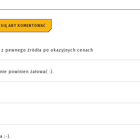
 SIĘ ABY KOMENTOWAĆ
i z pewnego źródła po okazyjnych cenach
nie powinien żałować :).
 ;-).