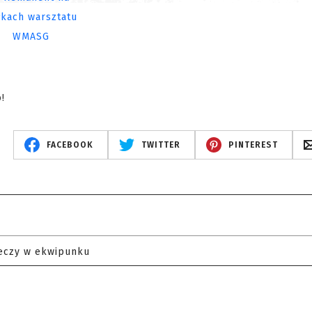
!
FACEBOOK
TWITTER
PINTEREST
eczy w ekwipunku