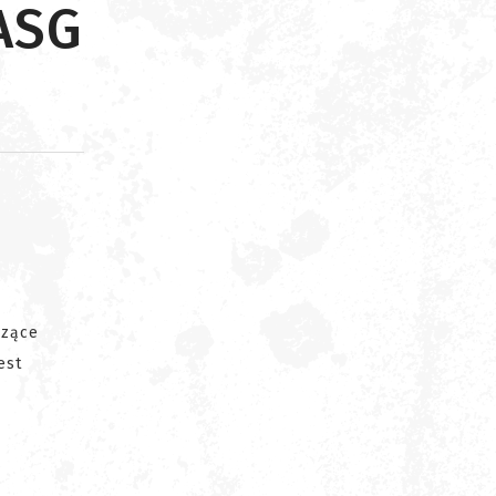
ASG
d
szące
est