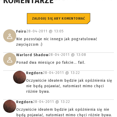
KOMENTARZE
ZALOGUJ SIĘ ABY KOMENTOWAĆ
28-04-2011 @
13:05
Feiro
Nie pozostaje nic innego jak pogratulować
zwycięzcom :)
28-04-2011 @
13:08
Warlord Shadow
Ponad dwa miesiące po fakcie... fail.
28-04-2011 @
13:22
Regdorn
Oczywiście ideałem będzie jak opóźnienia się
nie będą pojawiać, natomiast mimo chęci
różnie bywa.
28-04-2011 @
13:22
Regdorn
Oczywiście ideałem będzie jak opóźnienia się nie
będą pojawiać, natomiast mimo chęci różnie bywa.