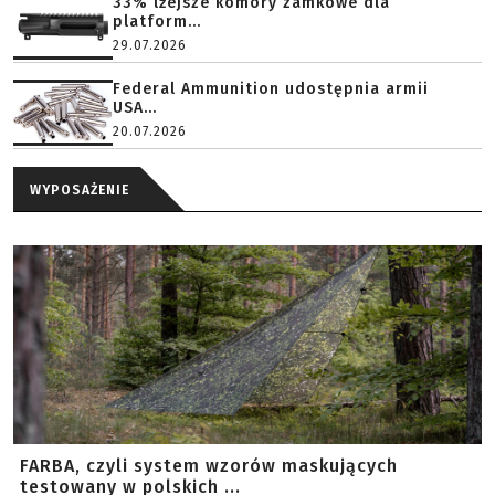
33% lżejsze komory zamkowe dla
platform...
29.07.2026
Federal Ammunition udostępnia armii
USA...
20.07.2026
WYPOSAŻENIE
FARBA, czyli system wzorów maskujących
testowany w polskich ...