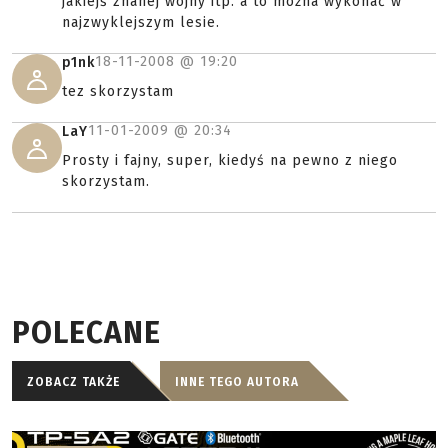
jakiejś znanej wojny itp. a to można wykonać w
najzwyklejszym lesie.
18-11-2008 @
19:20
p1nk
tez skorzystam
11-01-2009 @
20:34
LaY
Prosty i fajny, super, kiedyś na pewno z niego
skorzystam.
POLECANE
ZOBACZ TAKŻE
INNE TEGO AUTORA