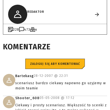
REDAKTOR
228
473
4
KOMENTARZE
ZALOGUJ SIĘ ABY KOMENTOWAĆ
28-12-2007 @
22:31
Bartekasg
scenariusz bardzo ciekawy napewno go uzyjemy w
moim teamie
05-05-2008 @
17:12
Shooter_608
Ciekawy i prosty scenariusz. Większość to scenki z