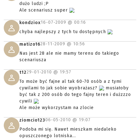
dużo ludzi ;P
Ale scenariusz super
16-07-2009 @
00:16
kondziox
chyba najlepszy z tych tu dostępnych
28-11-2009 @
10:56
matizo16
Nas jest 28 ale nie mamy terenu do takiego
scenariusza
29-01-2010 @
19:57
t12
To może być fajne al tak 60-70 osób a z tymi
cywilami to jak sobie wyobrażasz?
musiałoby
być tak z 200 osób do tego fajny teren i dużzzzo
cywili
Ale może wykorzystam na zlocie
06-05-2010 @
19:07
ziomcio123
Podoba mi się. Nawet mieszkam niedaleko
opuszczonego lotniska...