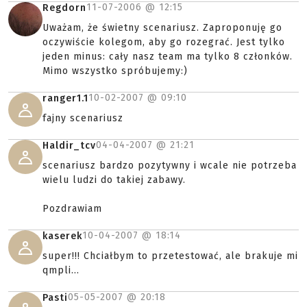
11-07-2006 @
12:15
Regdorn
Uważam, że świetny scenariusz. Zaproponuję go
oczywiście kolegom, aby go rozegrać. Jest tylko
jeden minus: cały nasz team ma tylko 8 członków.
Mimo wszystko spróbujemy:)
10-02-2007 @
09:10
ranger1.1
fajny scenariusz
04-04-2007 @
21:21
Haldir_tcv
scenariusz bardzo pozytywny i wcale nie potrzeba
wielu ludzi do takiej zabawy.
Pozdrawiam
10-04-2007 @
18:14
kaserek
super!!! Chciałbym to przetestować, ale brakuje mi
qmpli...
05-05-2007 @
20:18
Pasti