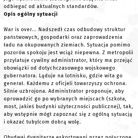
odbiegać od aktualnych standardów.
Opis ogólny sytuacji
War is over... Nadszedł czas odbudowy struktur
państwowych, gospodarki oraz zaprowadzenia
ładu na okupowanych ziemiach. Sytuacja pomimo
pozorów spokoju jest wciąż niepewna. Z metropolii
przylatuje cywilny administrator, który ma przejąć
obowiązki od dotychczasowego wojskowego
gubernatora. Ląduje na lotnisku, gdzie wita go
generał. Każdemu z oficjeli towarzyszy ochrona.
Silnie uzbrojona. Administrator proponuje, aby
oprowadzić go po wybranych miejscach (szkoła,
most, jakieś budynki użyteczności publicznej), tak,
aby wstępnie mógł zapoznać się z ogólną sytuacją
i okazać tubylcom dobrą wolę.
Obydwaj dygnitarze eskortowani przez połączone