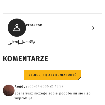
REDAKTOR
228
473
4
KOMENTARZE
ZALOGUJ SIĘ ABY KOMENTOWAĆ
06-07-2006 @
13:54
Regdorn
Scenariusz niczego sobie podoba mi sie i go
wyprobuje