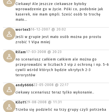
Ciekawy! Ale jeszcze ciekawsze byłoby
wprowadzenie go w życie. Póki co, podobnie jak
kaserek, nie mam qmpli. Sześć osób to trochę
mało...
16-12-2007 @
20:02
wortex5
Jeśli w grupie jest mało osób można po prostu
zrobić 1 Vipa mniej
17-03-2008 @
20:23
Rilam
no scenariusz całkiem całkiem ale można go
przeprowadzic w liczbach 3 vip z ochroną i np. 5-6
cywili wśród których będzie ukrytych 2-3
terorystów
22-05-2008 @
22:17
andy6666
ciekawy scenariusz teraz tylko wykonanie..
29-08-2008 @
11:31
Kilo11
Trzeba się podzielić na trzy grupy czyli potrzeba