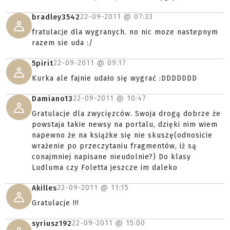
22-09-2011 @
07:33
bradley3542
fratulacje dla wygranych. no nic moze nastepnym
razem sie uda :/
22-09-2011 @
09:17
5pirit
Kurka ale fajnie udało się wygrać :DDDDDDD
22-09-2011 @
10:47
Damiano13
Gratulacje dla zwycięzców. Swoja drogą dobrze że
powstaja takie newsy na portalu, dzięki nim wiem
napewno że na książke się nie skuszę(odnosicie
wrażenie po przeczytaniu fragmentów, iż są
conajmniej napisane nieudolnie?) Do klasy
Ludluma czy Foletta jeszcze im daleko
22-09-2011 @
11:15
Akilles
Gratulacje !!!
22-09-2011 @
15:00
syriusz192