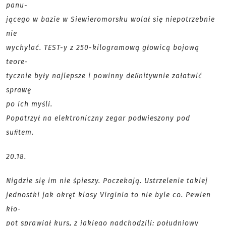
panu-
jącego w bazie w Siewieromorsku wolał się niepotrzebnie
nie
wychylać. TEST-y z 250-kilogramową głowicą bojową
teore-
tycznie były najlepsze i powinny deﬁnitywnie załatwić
sprawę
po ich myśli.
Popatrzył na elektroniczny zegar podwieszony pod
suﬁtem.
20.18.
Nigdzie się im nie śpieszy. Poczekają. Ustrzelenie takiej
jednostki jak okręt klasy Virginia to nie byle co. Pewien
kło-
pot sprawiał kurs, z jakiego nadchodzili: południowy