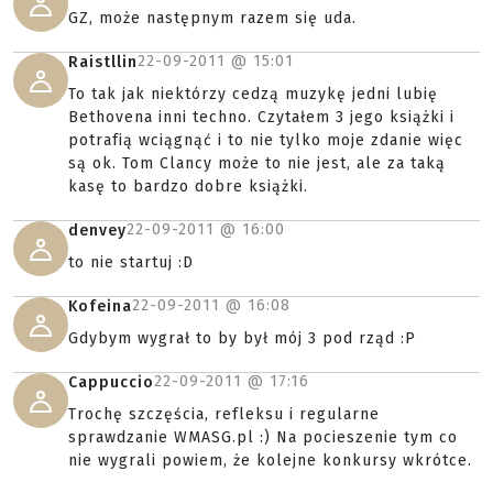
GZ, może następnym razem się uda.
22-09-2011 @
15:01
Raistllin
To tak jak niektórzy cedzą muzykę jedni lubię
Bethovena inni techno. Czytałem 3 jego książki i
potrafią wciągnąć i to nie tylko moje zdanie więc
są ok. Tom Clancy może to nie jest, ale za taką
kasę to bardzo dobre książki.
22-09-2011 @
16:00
denvey
to nie startuj :D
22-09-2011 @
16:08
Kofeina
Gdybym wygrał to by był mój 3 pod rząd :P
22-09-2011 @
17:16
Cappuccio
Trochę szczęścia, refleksu i regularne
sprawdzanie WMASG.pl :) Na pocieszenie tym co
nie wygrali powiem, że kolejne konkursy wkrótce.