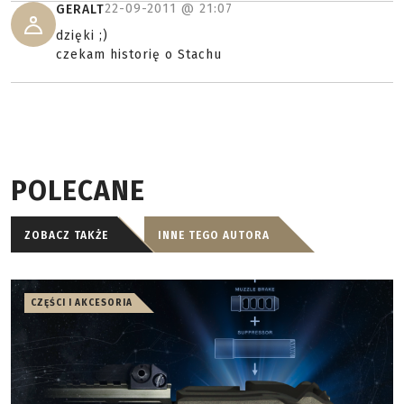
22-09-2011 @
21:07
GERALT
dzięki ;)
czekam historię o Stachu
POLECANE
ZOBACZ TAKŻE
INNE TEGO AUTORA
CZĘŚCI I AKCESORIA