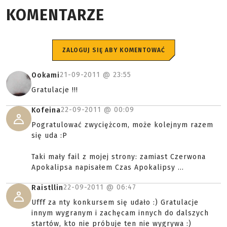
KOMENTARZE
ZALOGUJ SIĘ ABY KOMENTOWAĆ
21-09-2011 @
23:55
Ookami
Gratulacje !!!
22-09-2011 @
00:09
Kofeina
Pogratulować zwyciężcom, może kolejnym razem
się uda :P
Taki mały fail z mojej strony: zamiast Czerwona
Apokalipsa napisałem Czas Apokalipsy ...
22-09-2011 @
06:47
Raistllin
Ufff za nty konkursem się udało :) Gratulacje
innym wygranym i zachęcam innych do dalszych
startów, kto nie próbuje ten nie wygrywa :)