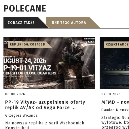
POLECANE
ZOBACZ TAKŻE
INNE TEGO AUTORA
REPLIKI GG/CO2/GBB
CZĘŚCI I AKC
08.08.2026
07.08.2026
PP-19 Vityaz- uzupełnienie oferty
MFMD – now
replik AV/AK od Vega Force ...
Damian Niemc
Grzegorz Woźnica
Strategic Sc
wylotowe, kt
Najnowsza replika z serii Wschodnich
przegród wyk
Konstrukcji