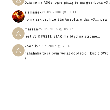
Dziwne na ASGshopie piszą że ma gearboxa v3 a
25-05-2006 @
01:11
sjzmisiek
no na szkicach ze StarAirsofta widać v3.... pewn
25-05-2006 @
09:26
marzan
Jest V3 &#8211; STAR ma błąd na stronie...
25-05-2006 @
23:18
koonik
hahahaha to ja bym wolał doplacic i kupić SWD (
)