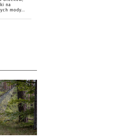
ki na
ych mody...