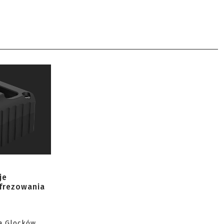
je
 frezowania
a Glocków,