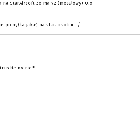
 na StarAirsoft ze ma v2 (metalowy) O.o
ie pomyłka jakaś na starairsofcie :/
ruskie no nie!!!