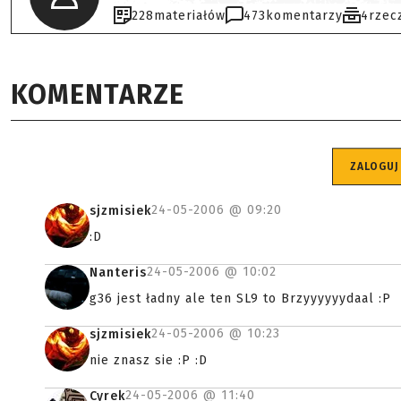
228
materiałów
473
komentarzy
4
rzec
KOMENTARZE
ZALOGUJ
24-05-2006 @
09:20
sjzmisiek
:D
24-05-2006 @
10:02
Nanteris
g36 jest ładny ale ten SL9 to Brzyyyyyydaal :P
24-05-2006 @
10:23
sjzmisiek
nie znasz sie :P :D
24-05-2006 @
11:40
Cyrek