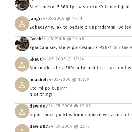
She's piekna!! 360 fps w stocku :D fajnie fajnie
24-05-2006 @
14:11
Jangi
Zobaczymy, jak to będzie z upgrade'ami. Bo jed
24-05-2006 @
14:48
Cyrek
Zgadzam sie, ale w porowaniu z PSG-1 to i tak
24-05-2006 @
17:24
Skaut
Ślicznotka ale z 360ma fpsami to ji cap i do la
24-05-2006 @
18:09
Imashel
Kto mi go kupi???
Nice thing!
24-05-2006 @
22:06
dawid07
lepiej niech go ktos kupi i opisze wraznie na f
24-05-2006 @
22:17
dawid07