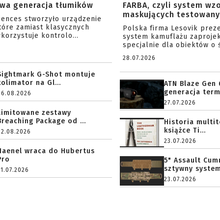
wa generacja tłumików
FARBA, czyli system wz
maskujących testowany 
ciences stworzyło urządzenie
tóre zamiast klasycznych
Polska firma Lesovik prez
korzystuje kontrolo...
system kamuflażu zaproje
specjalnie dla obiektów o ś
28.07.2026
Sightmark G-Shot montuje
kolimator na Gl...
ATN Blaze Gen 
generacja term
06.08.2026
27.07.2026
Limitowane zestawy
Breaching Package od ...
Historia multi
książce Ti...
02.08.2026
23.07.2026
Haenel wraca do Hubertus
Pro
5" Assault Cu
sztywny system.
31.07.2026
23.07.2026