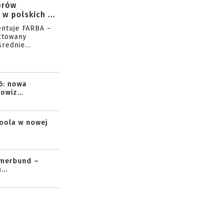
orów
w polskich ...
entuje FARBA –
ktowany
rednie...
6: nowa
owiz...
toola w nowej
mmerbund –
..