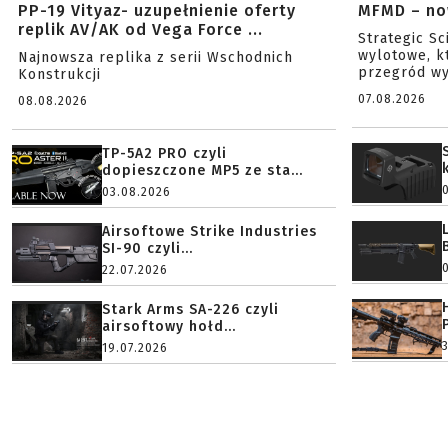
PP-19 Vityaz- uzupełnienie oferty
MFMD – no
replik AV/AK od Vega Force ...
Strategic S
wylotowe, k
Najnowsza replika z serii Wschodnich
przegród wy
Konstrukcji
07.08.2026
08.08.2026
TP-5A2 PRO czyli
dopieszczone MP5 ze sta...
03.08.2026
Airsoftowe Strike Industries
SI-90 czyli...
22.07.2026
Stark Arms SA-226 czyli
airsoftowy hołd...
19.07.2026