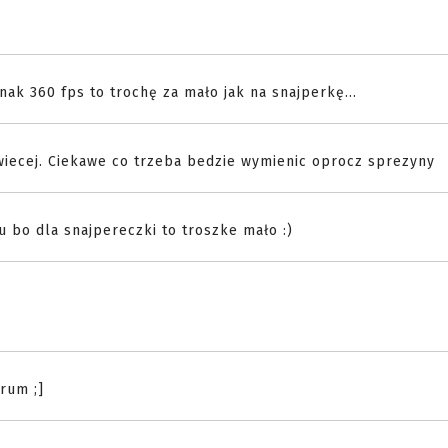
nak 360 fps to trochę za mało jak na snajperkę...
 wiecej. Ciekawe co trzeba bedzie wymienic oprocz sprezyny
su bo dla snajpereczki to troszke mało :)
orum ;]