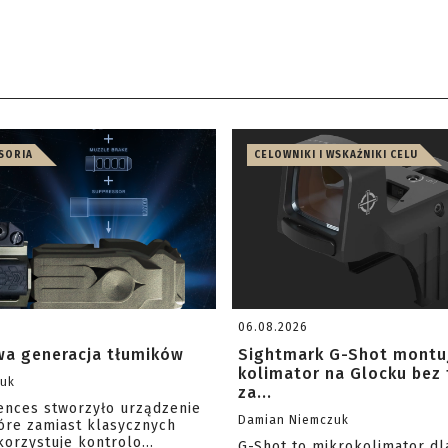
ESORIA
CELOWNIKI I WSKAŹNIKI CELU
06.08.2026
a generacja tłumików
Sightmark G-Shot montu
kolimator na Glocku bez
zuk
za...
iences stworzyło urządzenie
Damian Niemczuk
óre zamiast klasycznych
orzystuje kontrolo...
G-Shot to mikrokolimator dl