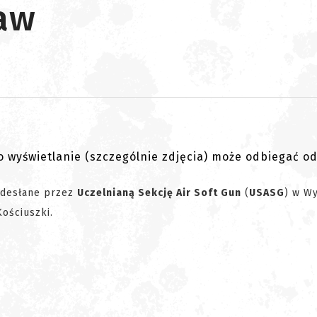
aw
go wyświetlanie (szczególnie zdjęcia) może odbiegać o
desłane przez
Uczelnianą Sekcję Air Soft Gun
(
USASG
) w Wy
ościuszki.