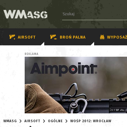
AIRSOFT
BROŃ PALNA
WYPOSAŻ
REKLAMA
WMASG
AIRSOFT
OGÓLNE
WOŚP 2012: WROCŁAW