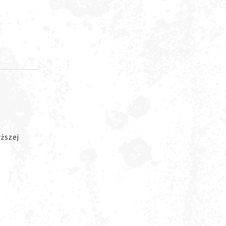
d
ższej