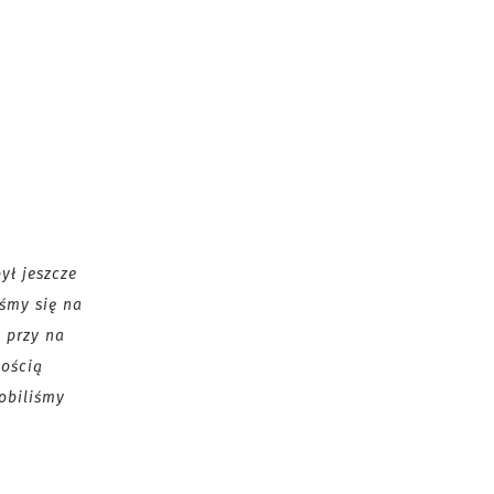
ył jeszcze
iśmy się na
 przy na
nością
robiliśmy