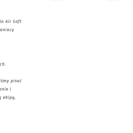
a Air Soft
maniacy
ch.
iśmy pisać
anie i
 ekipę,