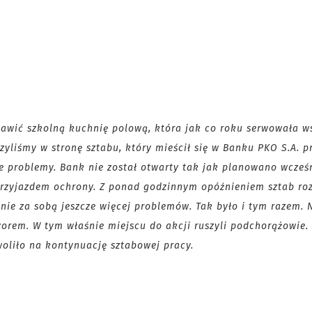
tawić szkolną kuchnię polową, która jak co roku serwowała w
yliśmy w stronę sztabu, który mieścił się w Banku PKO S.A. pr
ze problemy. Bank nie został otwarty tak jak planowano wcześn
przyjazdem ochrony. Z ponad godzinnym opóźnieniem sztab ro
gnie za sobą jeszcze więcej problemów. Tak było i tym razem. 
wzorem. W tym właśnie miejscu do akcji ruszyli podchorążowie.
oliło na kontynuację sztabowej pracy.