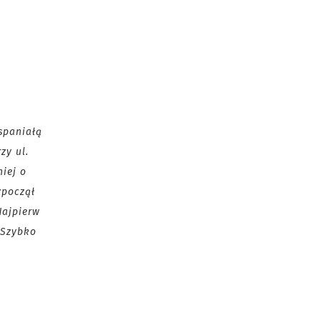
spaniałą
zy ul.
iej o
zpoczął
Najpierw
 Szybko