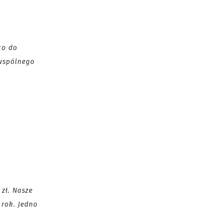
co do
 wspólnego
 zł. Nasze
 rok. Jedno