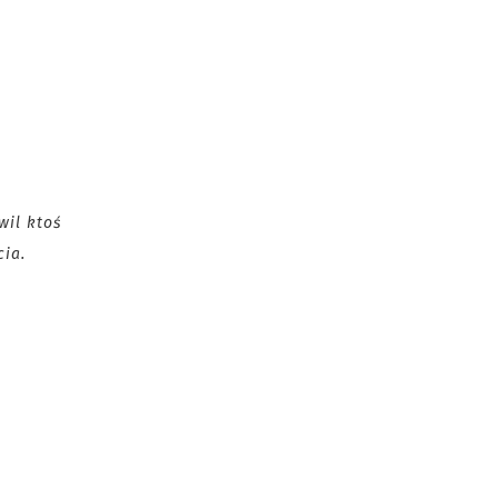
wil ktoś
cia.