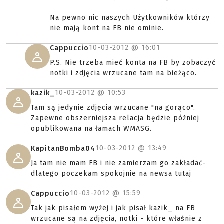
Na pewno nic naszych Użytkowników którzy
nie mają kont na FB nie ominie.
10-03-2012 @
16:01
Cappuccio
P.S. Nie trzeba mieć konta na FB by zobaczyć
notki i zdjęcia wrzucane tam na bieżąco.
10-03-2012 @
10:53
kazik_
Tam są jedynie zdjęcia wrzucane "na gorąco".
Zapewne obszerniejsza relacja będzie później
opublikowana na łamach WMASG.
10-03-2012 @
13:49
KapitanBomba04
Ja tam nie mam FB i nie zamierzam go zakładać-
dlatego poczekam spokojnie na newsa tutaj
10-03-2012 @
15:59
Cappuccio
Tak jak pisałem wyżej i jak pisał kazik_ na FB
wrzucane są na zdjęcia, notki - które właśnie z