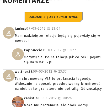
KOMENTARZE
ZALOGUJ SIĘ ABY KOMENTOWAĆ
09-03-2012 @
23:04
Jankus
Mam nadzieję że relacje będą się pojawiały się w
newsach.
10-03-2012 @
08:55
Cappuccio
Oczywiście. Pełna relacja jak co roku pojawi
się na WMASG.pl
09-03-2012 @
23:37
walther38
Ten chromowany VIS to profanacja legendy.
Widocznie na sposób przedwojwenny brunirować
na niebiesko-granatowo nie potrafią. Odrzucający.
10-03-2012 @
00:24
xasistis
Może nie profanacja, ale obok wersji