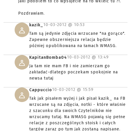
Jaki pdoblem to co wpsujecie na fb wkleić tu ?!.
Pozdrawiam.
10-03-2012 @
10:53
kazik_
Tam są jedynie zdjęcia wrzucane "na gorąco".
Zapewne obszerniejsza relacja będzie
później opublikowana na łamach WMASG.
10-03-2012 @
13:49
KapitanBomba04
Ja tam nie mam FB i nie zamierzam go
zakładać-dlatego poczekam spokojnie na
newsa tutaj
10-03-2012 @
15:59
Cappuccio
Tak jak pisałem wyżej i jak pisał kazik_ na FB
wrzucane są na zdjęcia, notki - które właśnie
z szacunku dla swoich Czytelników nie
wrzucamy tutaj. Na WMASG pojawią się pełne
relacje z poszczególnych stoisk i całych
targów zaraz po tym jak zostaną napisane.