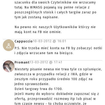
szacunku dla swoich Czytelników nie wrzucamy
tutaj. Na WMASG pojawią się pełne relacje z
poszczególnych stoisk i całych targów zaraz po
tym jak zostaną napisane.
Na pewno nic naszych Użytkowników którzy nie
mają kont na FB nie ominie.
10-03-2012 @
16:01
Cappuccio
P.S. Nie trzeba mieć konta na FB by zobaczyć notki
i zdjęcia wrzucane tam na bieżąco.
13-03-2012 @
17:41
Promant
Niestety pisanie newsa nie trwa tyle co splunięcie,
zwłaszcza w przypadku relacji z IWA, gdzie w
zeszłym roku przypadło średnio 100 zdjęć na
jedno sprawozdanie.
Dzień targowy trwa do 1700.
Jeżeli mamy do wyboru: dokładnie zapoznać się z
ofertą, przeprowadzić rozmowy itp lub pisać w
tym czasie newsy - to chyba oczywiste, że