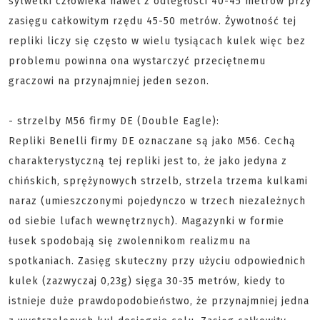
sylwetki człowieka nawet z odległości 40-45 metrów przy
zasięgu całkowitym rzędu 45-50 metrów. Żywotność tej
repliki liczy się często w wielu tysiącach kulek więc bez
problemu powinna ona wystarczyć przeciętnemu
graczowi na przynajmniej jeden sezon.
- strzelby M56 firmy DE (Double Eagle):
Repliki Benelli firmy DE oznaczane są jako M56. Cechą
charakterystyczną tej repliki jest to, że jako jedyna z
chińskich, sprężynowych strzelb, strzela trzema kulkami
naraz (umieszczonymi pojedynczo w trzech niezależnych
od siebie lufach wewnętrznych). Magazynki w formie
łusek spodobają się zwolennikom realizmu na
spotkaniach. Zasięg skuteczny przy użyciu odpowiednich
kulek (zazwyczaj 0,23g) sięga 30-35 metrów, kiedy to
istnieje duże prawdopodobieństwo, że przynajmniej jedna