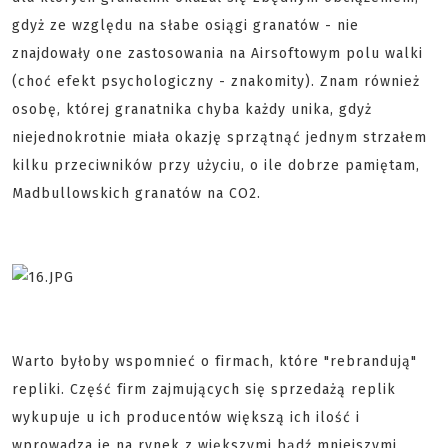
gdyż ze względu na słabe osiągi granatów - nie
znajdowały one zastosowania na Airsoftowym polu walki
(choć efekt psychologiczny - znakomity). Znam również
osobę, której granatnika chyba każdy unika, gdyż
niejednokrotnie miała okazję sprzątnąć jednym strzałem
kilku przeciwników przy użyciu, o ile dobrze pamiętam,
Madbullowskich granatów na CO2.
Warto byłoby wspomnieć o firmach, które "rebrandują"
repliki. Część firm zajmujących się sprzedażą replik
wykupuje u ich producentów większą ich ilość i
wprowadza je na rynek z większymi bądź mniejszymi