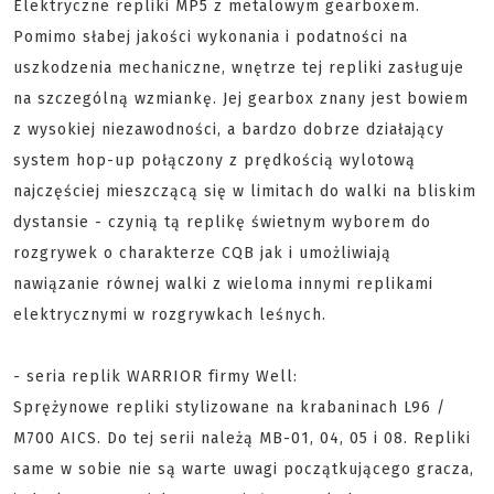
Elektryczne repliki MP5 z metalowym gearboxem.
Pomimo słabej jakości wykonania i podatności na
uszkodzenia mechaniczne, wnętrze tej repliki zasługuje
na szczególną wzmiankę. Jej gearbox znany jest bowiem
z wysokiej niezawodności, a bardzo dobrze działający
system hop-up połączony z prędkością wylotową
najczęściej mieszczącą się w limitach do walki na bliskim
dystansie - czynią tą replikę świetnym wyborem do
rozgrywek o charakterze CQB jak i umożliwiają
nawiązanie równej walki z wieloma innymi replikami
elektrycznymi w rozgrywkach leśnych.
- seria replik WARRIOR firmy Well:
Sprężynowe repliki stylizowane na krabaninach L96 /
M700 AICS. Do tej serii należą MB-01, 04, 05 i 08. Repliki
same w sobie nie są warte uwagi początkującego gracza,