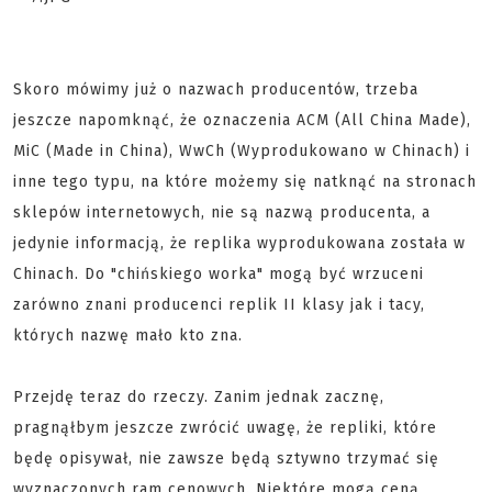
Skoro mówimy już o nazwach producentów, trzeba
jeszcze napomknąć, że oznaczenia ACM (All China Made),
MiC (Made in China), WwCh (Wyprodukowano w Chinach) i
inne tego typu, na które możemy się natknąć na stronach
sklepów internetowych, nie są nazwą producenta, a
jedynie informacją, że replika wyprodukowana została w
Chinach. Do "chińskiego worka" mogą być wrzuceni
zarówno znani producenci replik II klasy jak i tacy,
których nazwę mało kto zna.
Przejdę teraz do rzeczy. Zanim jednak zacznę,
pragnąłbym jeszcze zwrócić uwagę, że repliki, które
będę opisywał, nie zawsze będą sztywno trzymać się
wyznaczonych ram cenowych. Niektóre mogą ceną