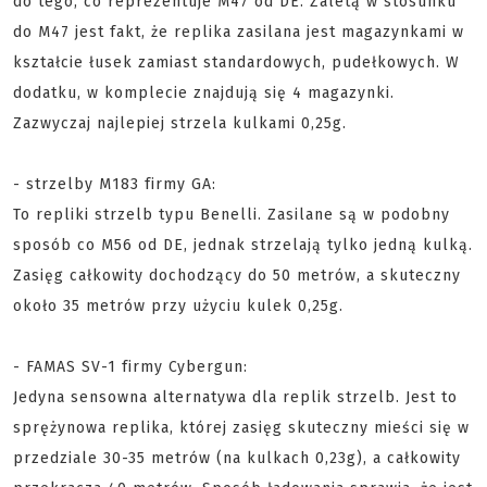
do tego, co reprezentuje M47 od DE. Zaletą w stosunku
do M47 jest fakt, że replika zasilana jest magazynkami w
kształcie łusek zamiast standardowych, pudełkowych. W
dodatku, w komplecie znajdują się 4 magazynki.
Zazwyczaj najlepiej strzela kulkami 0,25g.
- strzelby M183 firmy GA:
To repliki strzelb typu Benelli. Zasilane są w podobny
sposób co M56 od DE, jednak strzelają tylko jedną kulką.
Zasięg całkowity dochodzący do 50 metrów, a skuteczny
około 35 metrów przy użyciu kulek 0,25g.
- FAMAS SV-1 firmy Cybergun:
Jedyna sensowna alternatywa dla replik strzelb. Jest to
sprężynowa replika, której zasięg skuteczny mieści się w
przedziale 30-35 metrów (na kulkach 0,23g), a całkowity