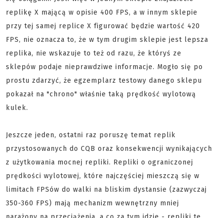
replikę X mającą w opisie 400 FPS, a w innym sklepie
przy tej samej replice X figurować będzie wartość 420
FPS, nie oznacza to, że w tym drugim sklepie jest lepsza
replika, nie wskazuje to też od razu, że któryś ze
sklepów podaje nieprawdziwe informacje. Mogło się po
prostu zdarzyć, że egzemplarz testowy danego sklepu
pokazał na "chrono" właśnie taką prędkość wylotową
kulek.
Jeszcze jeden, ostatni raz poruszę temat replik
przystosowanych do CQB oraz konsekwencji wynikających
z użytkowania mocnej repliki. Repliki o ograniczonej
prędkości wylotowej, które najczęściej mieszczą się w
limitach FPSów do walki na bliskim dystansie (zazwyczaj
350-360 FPS) mają mechanizm wewnętrzny mniej
narażony na przeciążenia, a co za tym idzie - repliki te